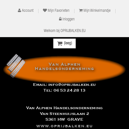
Account
Mijn Favorieten
Mijn Winkelmandje
Inloggen
Welkom bij OPRIJBALKEN.EU
(leeg)
Van Alphen
Handelsonderneming
Email:
info@oprijbalken.eu
Tel:
06 53 24 28 13
Van Alphen Handelsonderneming
Van Steenhuijslaan 2
5361 HW GRAVE
www.oprijbalken.eu