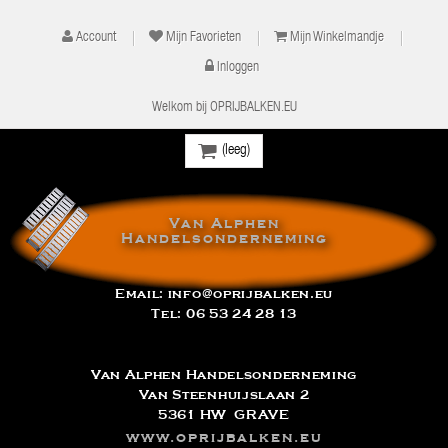
Account
Mijn Favorieten
Mijn Winkelmandje
Inloggen
Welkom bij OPRIJBALKEN.EU
(leeg)
Van Alphen
Handelsonderneming
Email:
info@oprijbalken.eu
Tel:
06 53 24 28 13
Van Alphen Handelsonderneming
Van Steenhuijslaan 2
5361 HW GRAVE
www.oprijbalken.eu