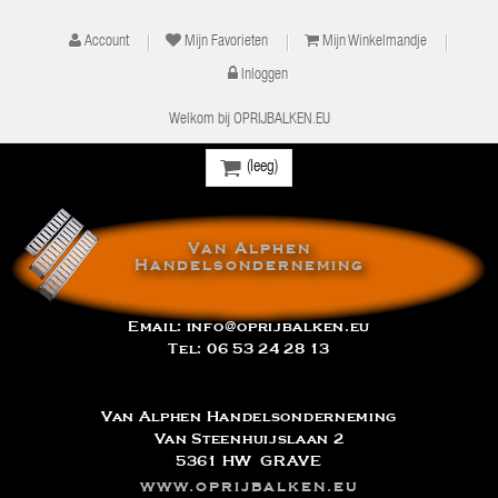
Account
Mijn Favorieten
Mijn Winkelmandje
Inloggen
Welkom bij OPRIJBALKEN.EU
(leeg)
Van Alphen
Handelsonderneming
Email:
info@oprijbalken.eu
Tel:
06 53 24 28 13
Van Alphen Handelsonderneming
Van Steenhuijslaan 2
5361 HW GRAVE
www.oprijbalken.eu