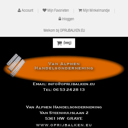
Account
Mijn Favorieten
Mijn Winkelmandje
Inloggen
Welkom bij OPRIJBALKEN.EU
(leeg)
Van Alphen
Handelsonderneming
Email:
info@oprijbalken.eu
Tel:
06 53 24 28 13
Van Alphen Handelsonderneming
Van Steenhuijslaan 2
5361 HW GRAVE
www.oprijbalken.eu