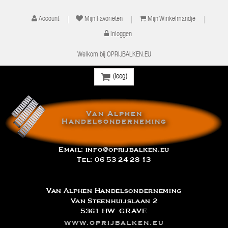
Account
Mijn Favorieten
Mijn Winkelmandje
Inloggen
Welkom bij OPRIJBALKEN.EU
(leeg)
Van Alphen
Handelsonderneming
Email:
info@oprijbalken.eu
Tel:
06 53 24 28 13
Van Alphen Handelsonderneming
Van Steenhuijslaan 2
5361 HW GRAVE
www.oprijbalken.eu