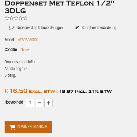
Doppenset Met Teflon 1/2''
3DLG
Gebaseerd op
0
beoordelingen
Schrijf een beoordeling
Model
ATSDS250001
Conditie
Nieuw
Doppenset met teflon.
Aansluiting 1/2''
3 delig.
€ 16,50
Excl. BTW
€ 19,97 Incl. 21% BTW
Hoeveelheid
IN WINKELMANDJE