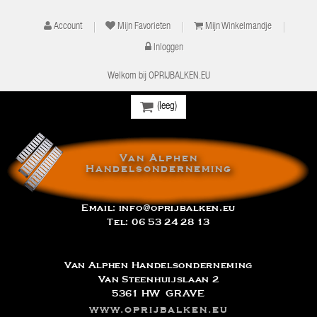
Account
Mijn Favorieten
Mijn Winkelmandje
Inloggen
Welkom bij OPRIJBALKEN.EU
(leeg)
Van Alphen
Handelsonderneming
Email:
info@oprijbalken.eu
Tel:
06 53 24 28 13
Van Alphen Handelsonderneming
Van Steenhuijslaan 2
5361 HW GRAVE
www.oprijbalken.eu