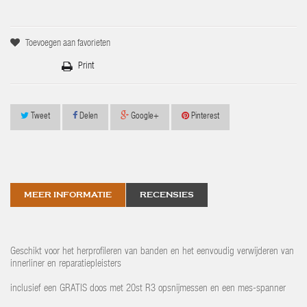
Toevoegen aan favorieten
Print
Tweet
Delen
Google+
Pinterest
MEER INFORMATIE
RECENSIES
Geschikt voor het herprofileren van banden en het eenvoudig verwijderen van
innerliner en reparatiepleisters
inclusief een GRATIS doos met 20st R3 opsnijmessen en een mes-spanner