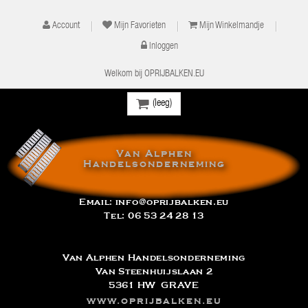
Account
Mijn Favorieten
Mijn Winkelmandje
Inloggen
Welkom bij OPRIJBALKEN.EU
(leeg)
Van Alphen
Handelsonderneming
Email:
info@oprijbalken.eu
Tel:
06 53 24 28 13
Van Alphen Handelsonderneming
Van Steenhuijslaan 2
5361 HW GRAVE
www.oprijbalken.eu