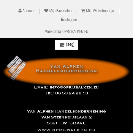
Account
Mijn Favorieten
Mijn Winkelmandje
Inloggen
Welkom bij OPRIJBALKEN.EU
(leeg)
Van Alphen
Handelsonderneming
Email:
info@oprijbalken.eu
Tel:
06 53 24 28 13
Van Alphen Handelsonderneming
Van Steenhuijslaan 2
5361 HW GRAVE
www.oprijbalken.eu