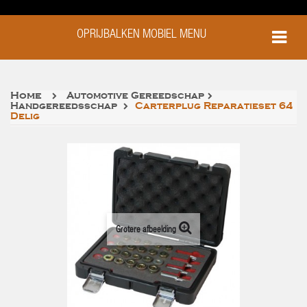
OPRIJBALKEN MOBIEL MENU
Home
Automotive Gereedschap
Handgereedsschap
Carterplug Reparatieset 64
Delig
Grotere afbeelding