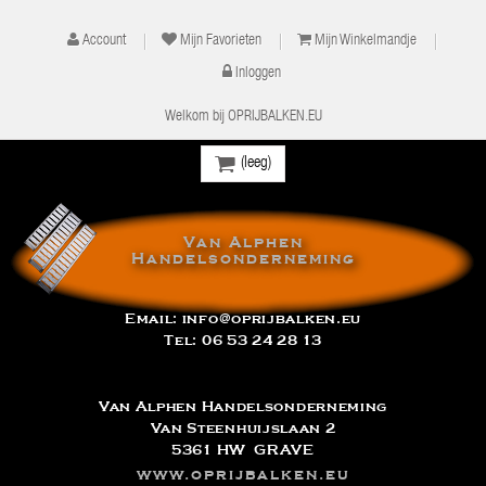
Account
Mijn Favorieten
Mijn Winkelmandje
Inloggen
Welkom bij OPRIJBALKEN.EU
(leeg)
Van Alphen
Handelsonderneming
Email:
info@oprijbalken.eu
Tel:
06 53 24 28 13
Van Alphen Handelsonderneming
Van Steenhuijslaan 2
5361 HW GRAVE
www.oprijbalken.eu