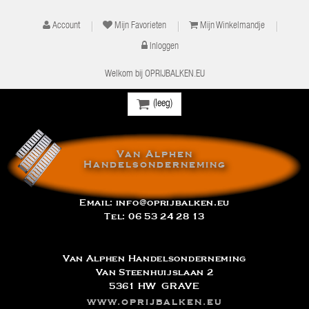
Account
Mijn Favorieten
Mijn Winkelmandje
Inloggen
Welkom bij OPRIJBALKEN.EU
(leeg)
Van Alphen
Handelsonderneming
Email:
info@oprijbalken.eu
Tel:
06 53 24 28 13
Van Alphen Handelsonderneming
Van Steenhuijslaan 2
5361 HW GRAVE
www.oprijbalken.eu