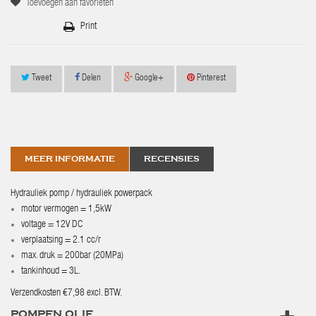
Toevoegen aan favorieten
Print
Tweet
Delen
Google+
Pinterest
MEER INFORMATIE
RECENSIES
Hydrauliek pomp / hydrauliek powerpack
motor vermogen = 1,5kW
voltage = 12V DC
verplaatsing = 2.1 cc/r
max. druk = 200bar (20MPa)
tankinhoud = 3L.
Verzendkosten €7,98 excl. BTW.
POMPEN OLIE