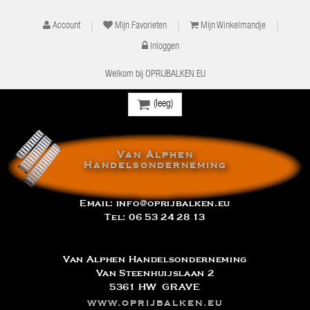
Account
Mijn Favorieten
Mijn Winkelmandje
Inloggen
Welkom bij OPRIJBALKEN.EU
(leeg)
Van Alphen
Handelsonderneming
Email:
info@oprijbalken.eu
Tel:
06 53 24 28 13
Van Alphen Handelsonderneming
Van Steenhuijslaan 2
5361 HW GRAVE
www.oprijbalken.eu