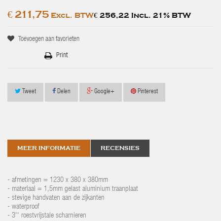
€ 211,75
Excl. BTW
€ 256,22 Incl. 21% BTW
Toevoegen aan favorieten
Print
Tweet
Delen
Google+
Pinterest
MEER INFORMATIE
RECENSIES
- afmetingen = 1230 x 380 x 380mm
- materiaal = 1,5mm gelast aluminium traanplaat
- stevige handvaten aan de zijkanten
- waterproof
- 3'' roestvrijstale scharnieren