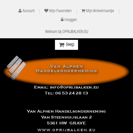
Account
Mijn Favorieten
Mijn Winkelmandje
Inloggen
Welkom bij OPRIJBALKEN.EU
(leeg)
Van Alphen
Handelsonderneming
Email:
info@oprijbalken.eu
Tel:
06 53 24 28 13
Van Alphen Handelsonderneming
Van Steenhuijslaan 2
5361 HW GRAVE
www.oprijbalken.eu